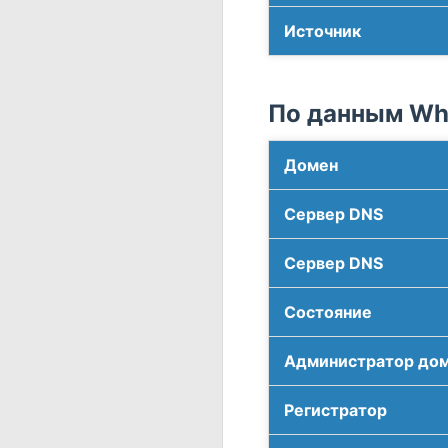
Источник
По данным Who
Домен
Сервер DNS
Сервер DNS
Соcтояние
Администратор до
Регистратор